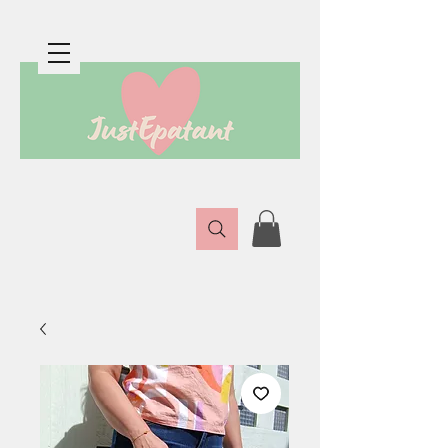
Boutique en ligne de créatrices épatantes