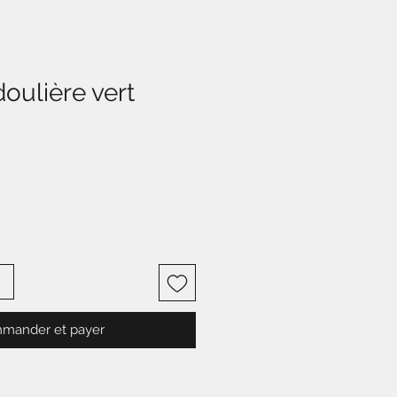
oulière vert
mander et payer