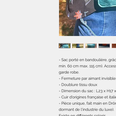
- Sac porté en bandoulière, grâ
min. 60 cm max. 115 cm). Access
garde robe.
- Fermeture par aimant invisibl
- Doublure tissu doux
- Dimension du sac : L23 x H17 
- Cuir d'origines française et ita
- Pièce unique, fait main en Dr
dormant de l'industrie du luxe).
Existe en différents coloris.