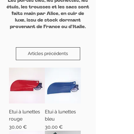
étuis, les trousses et les sacs sont
faits main par Alice, en cuir de
luxe, issu de stock dormant
provenant de France ou d'Italie.
Articles précédents
Etui à lunettes
Etui à lunettes
rouge
bleu
Prix
Prix
30,00 €
30,00 €