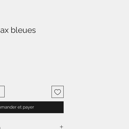
ax bleues
mander et payer
n