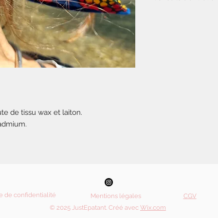
Ne pas se laver ou se 
te de tissu wax et laiton.
cadmium.
e de confidentialité
Mentions légales
CGV
© 2025 JustEpatant. Créé avec
Wix.com