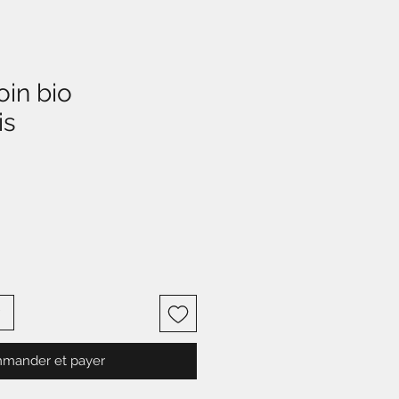
oin bio
is
mander et payer