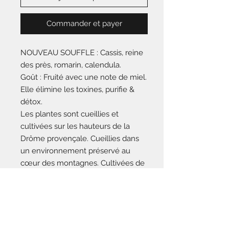
Commander et payer
NOUVEAU SOUFFLE : Cassis, reine
des près, romarin, calendula.
Goût : Fruité avec une note de miel.
Elle élimine les toxines, purifie &
détox.
Les plantes sont cueillies et
cultivées sur les hauteurs de la
Drôme provençale. Cueillies dans
un environnement préservé au
cœur des montagnes. Cultivées de
manière biologique en limitant la
mécanisation et avec un intérêt sur
la biodiversité qui l'entoure. Elles
sont récoltées à la main puis
transformées avec soin afin de