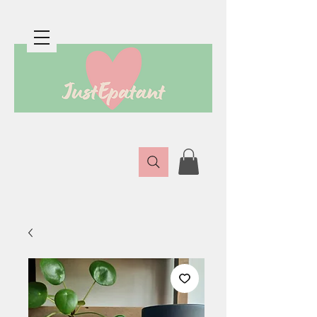
Boutique en ligne de créatrices épatantes